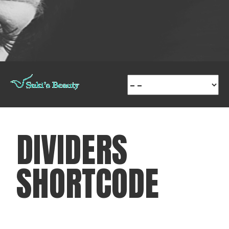
DIVIDERS
SHORTCODE