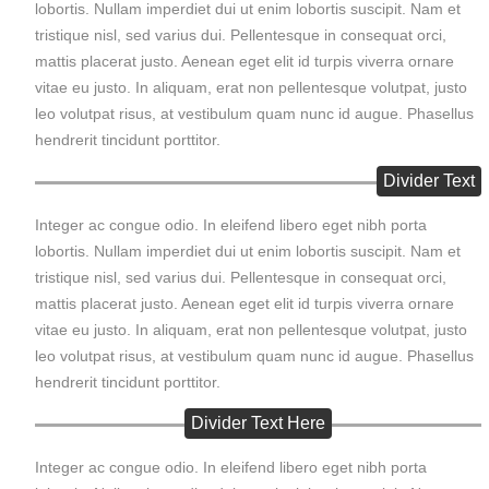
lobortis. Nullam imperdiet dui ut enim lobortis suscipit. Nam et
tristique nisl, sed varius dui. Pellentesque in consequat orci,
mattis placerat justo. Aenean eget elit id turpis viverra ornare
vitae eu justo. In aliquam, erat non pellentesque volutpat, justo
leo volutpat risus, at vestibulum quam nunc id augue. Phasellus
hendrerit tincidunt porttitor.
Divider Text
Integer ac congue odio. In eleifend libero eget nibh porta
lobortis. Nullam imperdiet dui ut enim lobortis suscipit. Nam et
tristique nisl, sed varius dui. Pellentesque in consequat orci,
mattis placerat justo. Aenean eget elit id turpis viverra ornare
vitae eu justo. In aliquam, erat non pellentesque volutpat, justo
leo volutpat risus, at vestibulum quam nunc id augue. Phasellus
hendrerit tincidunt porttitor.
Divider Text Here
Integer ac congue odio. In eleifend libero eget nibh porta